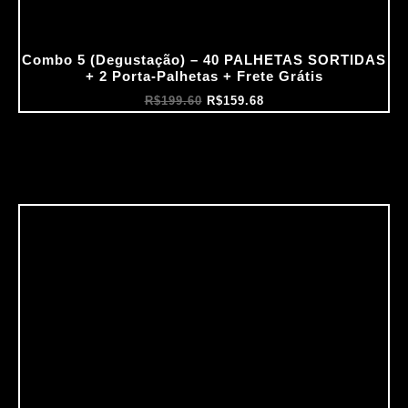
Combo 5 (Degustação) – 40 PALHETAS SORTIDAS
+ 2 Porta‑Palhetas + Frete Grátis
R$
199.60
R$
159.68
O
O
preço
preço
original
atual
era:
é:
R$199.69.
R$159.75.