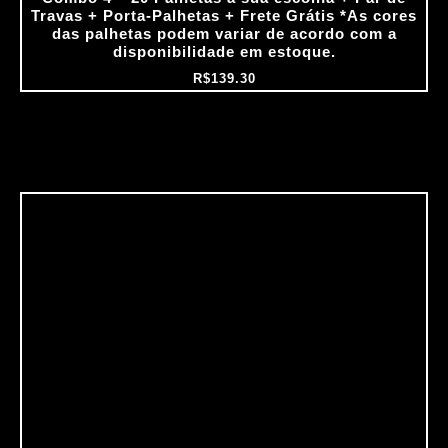
Travas + Porta‑Palhetas + Frete Grátis *As cores
das palhetas podem variar de acordo com a
disponibilidade em estoque.
R$
139.30
O
O
preço
preço
original
atual
era:
é:
R$199.60.
R$159.68.