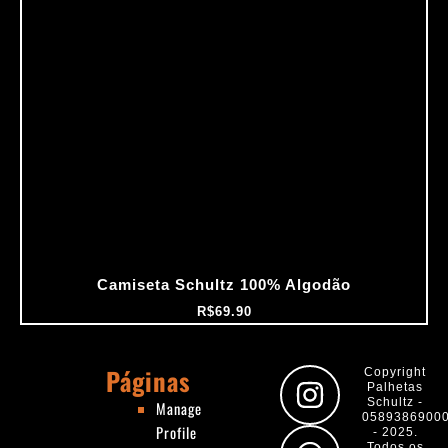
Camiseta Schultz 100% Algodão
R$
69.90
Páginas
I
W
F
Y
Copyright
Palhetas
n
h
a
o
Schultz -
Manage
0589386900
Profile
s
a
c
u
- 2025.
Todos os