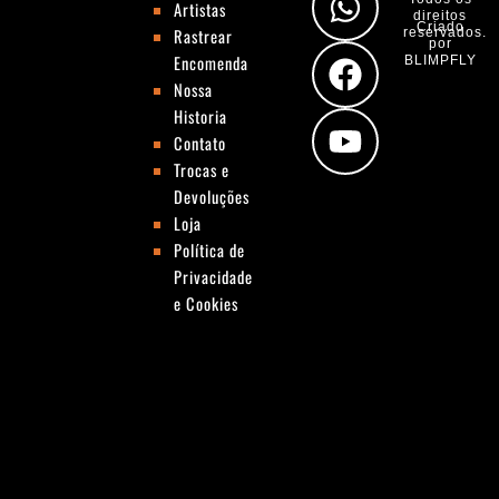
Artistas
t
t
e
t
direitos
Criado
Rastrear
reservados.
por
a
s
b
u
Encomenda
BLIMPFLY
g
a
o
b
Nossa
Historia
r
p
o
e
Contato
a
p
k
Trocas e
m
Devoluções
Loja
Política de
Privacidade
e Cookies