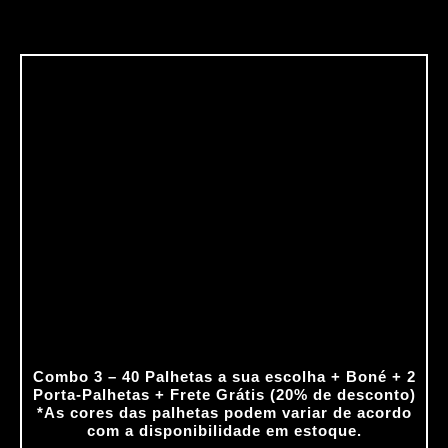
O
O
preço
preço
original
atual
era:
é:
R$294.50.
R$235.60.
Combo 3 – 40 Palhetas a sua escolha + Boné + 2
Porta‑Palhetas + Frete Grátis (20% de desconto)
*As cores das palhetas podem variar de acordo
com a disponibilidade em estoque.