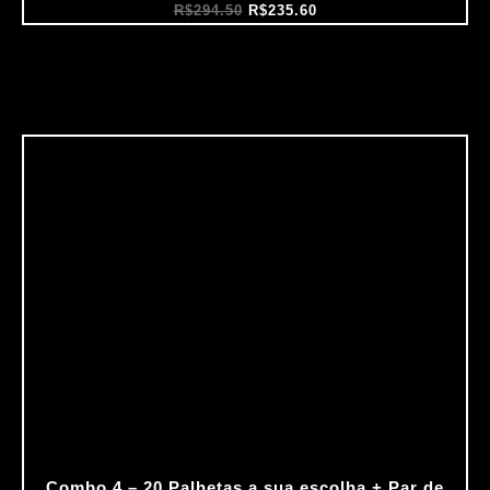
R$
294.50
R$
235.60
Combo 4 – 20 Palhetas a sua escolha + Par de