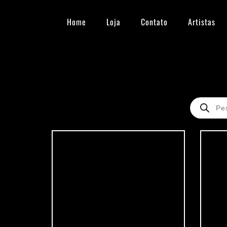
Ir
para
Home
Loja
Contato
Artistas
o
conteúdo
Pesquisar
produtos