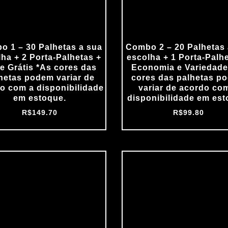
o 1 – 30 Palhetas a sua
Combo 2 – 20 Palhetas 
ha + 2 Porta‑Palhetas +
escolha + 1 Porta‑Palh
te Grátis *As cores das
Economia e Variedade
hetas podem variar de
cores das palhetas p
o com a disponibilidade
variar de acordo co
em estoque.
disponibilidade em est
R$
149.70
R$
99.80
O
O
O
preço
preço
preço
original
atual
original
era:
é:
era:
R$199.60.
R$159.68.
R$199.69.