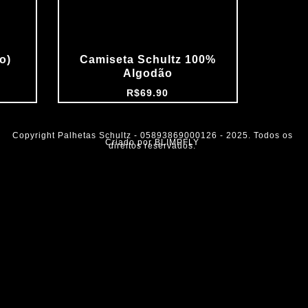
o)
Camiseta Schultz 100%
Algodão
R$
69.90
Copyright Palhetas Schultz - 05893869000126 - 2025. Todos os
Criado por BLIMPFLY
direitos reservados.