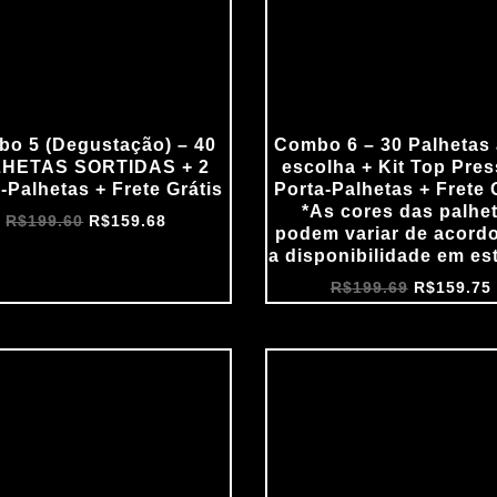
o 5 (Degustação) – 40
Combo 6 – 30 Palhetas 
HETAS SORTIDAS + 2
escolha + Kit Top Pres
‑Palhetas + Frete Grátis
Porta‑Palhetas + Frete 
*As cores das palhe
R$
199.60
R$
159.68
podem variar de acord
a disponibilidade em es
R$
199.69
R$
159.75