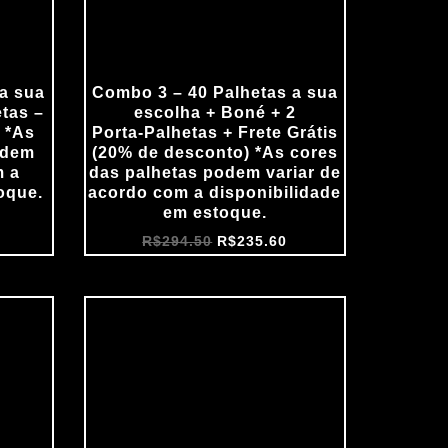
a sua
Combo 3 – 40 Palhetas a sua
etas –
escolha + Boné + 2
 *As
Porta‑Palhetas + Frete Grátis
odem
(20% de desconto) *As cores
m a
das palhetas podem variar de
oque.
acordo com a disponibilidade
em estoque.
R$
294.50
R$
235.60
O
preço
atual
é:
R$159.75.