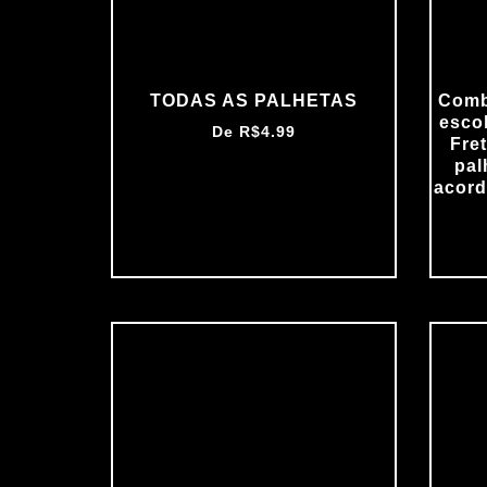
TODAS AS PALHETAS
Comb
escol
De
R$
4.99
Fre
pal
acord