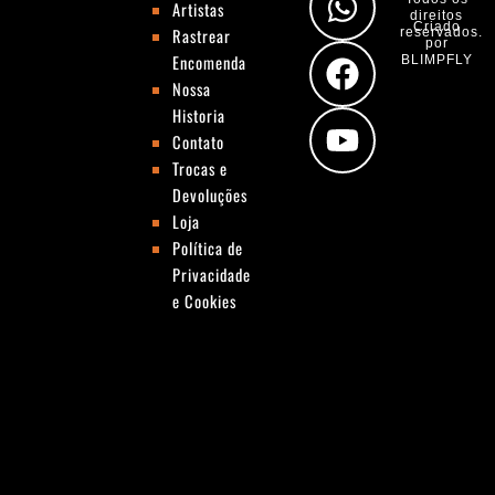
Artistas
t
t
e
t
direitos
Criado
Rastrear
reservados.
por
a
s
b
u
Encomenda
BLIMPFLY
g
a
o
b
Nossa
Historia
r
p
o
e
Contato
a
p
k
Trocas e
m
Devoluções
Loja
Política de
Privacidade
e Cookies