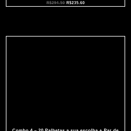
R$
294.50
R$
235.60
Combo 4 – 20 Palhetas a sua escolha + Par de