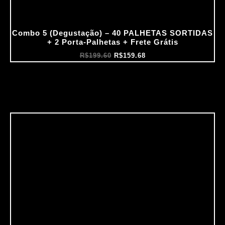
Combo 5 (Degustação) – 40 PALHETAS SORTIDAS
+ 2 Porta‑Palhetas + Frete Grátis
R$
199.60
R$
159.68
O
O
preço
preço
original
atual
era:
é:
R$199.69.
R$159.75.