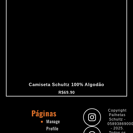
Camiseta Schultz 100% Algodão
R$
69.90
Páginas
I
W
F
Y
Copyright
Palhetas
n
h
a
o
Schultz -
Manage
0589386900
Profile
s
a
c
u
- 2025.
Todos os