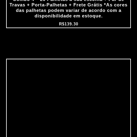
Travas + Porta‑Palhetas + Frete Grátis *As cores
das palhetas podem variar de acordo com a
disponibilidade em estoque.
R$
139.30
O
O
preço
preço
original
atual
era:
é:
R$199.60.
R$159.68.