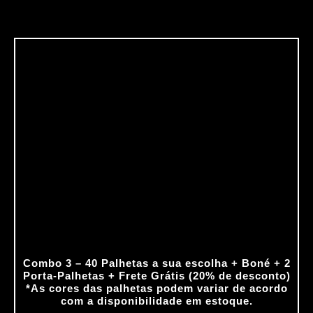
O
O
preço
preço
original
atual
era:
é:
R$294.50.
R$235.60.
Combo 3 – 40 Palhetas a sua escolha + Boné + 2
Porta‑Palhetas + Frete Grátis (20% de desconto)
*As cores das palhetas podem variar de acordo
com a disponibilidade em estoque.