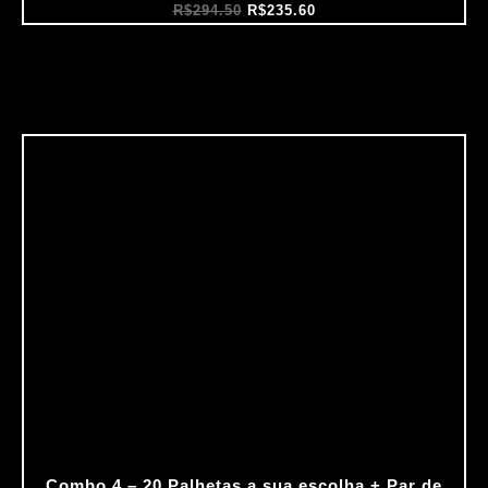
R$
294.50
R$
235.60
Combo 4 – 20 Palhetas a sua escolha + Par de