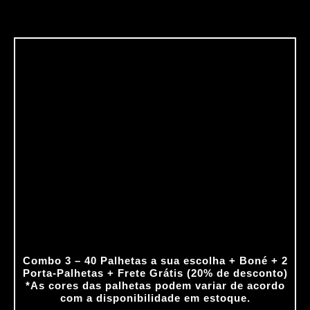
O
O
preço
preço
original
atual
era:
é:
R$294.50.
R$235.60.
Combo 3 – 40 Palhetas a sua escolha + Boné + 2
Porta‑Palhetas + Frete Grátis (20% de desconto)
*As cores das palhetas podem variar de acordo
com a disponibilidade em estoque.