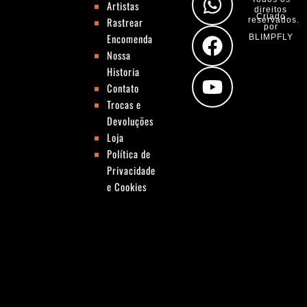
Artistas
t
t
e
t
direitos
Criado
Rastrear
reservados.
por
a
s
b
u
Encomenda
BLIMPFLY
g
a
o
b
Nossa
Historia
r
p
o
e
Contato
a
p
k
Trocas e
m
Devoluções
Loja
Política de
Privacidade
e Cookies