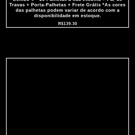
Travas + Porta‑Palhetas + Frete Grátis *As cores
das palhetas podem variar de acordo com a
disponibilidade em estoque.
R$
139.30
O
O
preço
preço
original
atual
era:
é:
R$199.60.
R$159.68.