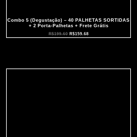
Combo 5 (Degustação) – 40 PALHETAS SORTIDAS
+ 2 Porta‑Palhetas + Frete Grátis
R$
199.60
R$
159.68
O
O
preço
preço
original
atual
era:
é:
R$199.69.
R$159.75.