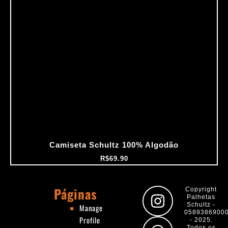
Camiseta Schultz 100% Algodão
R$
69.90
Páginas
I
W
F
Y
Copyright
Palhetas
n
h
a
o
Schultz -
Manage
0589386900
Profile
s
a
c
u
- 2025.
Todos os