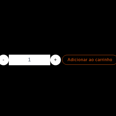
Palheta Alma - 0.88mm - DELRIN quantidade
-
+
Adicionar ao carrinho