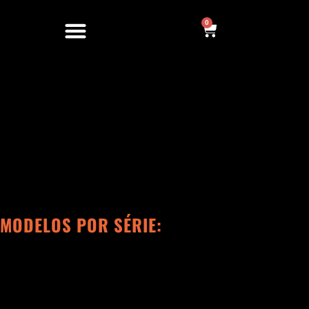
Ir
para
0
Cart
o
conteúdo
MODELOS POR SÉRIE: