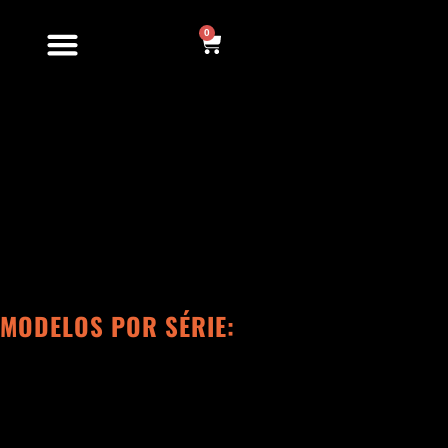
Ir
para
0
Cart
o
conteúdo
MODELOS POR SÉRIE: