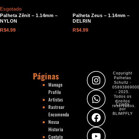
Esgotado
Palheta Zênit – 1.14mm –
Palheta Zeus – 1.14mm –
NYLON
DELRIN
R$
4.99
R$
4.99
Páginas
I
W
F
Y
Copyright
Palhetas
n
h
a
o
Schultz -
Manage
0589386900
Profile
s
a
c
u
- 2025.
Todos os
Artistas
t
t
e
t
direitos
Criado
Rastrear
reservados.
por
a
s
b
u
Encomenda
BLIMPFLY
g
a
o
b
Nossa
Historia
r
p
o
e
Contato