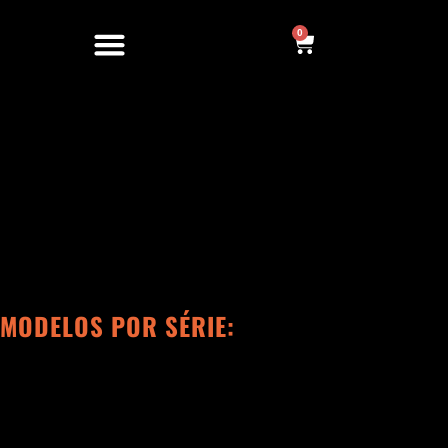
Ir
para
0
Cart
o
conteúdo
MODELOS POR SÉRIE: