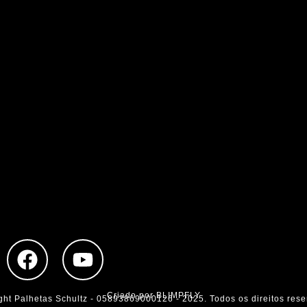
F
Y
a
o
c
u
Criado por BLIMPFLY
ght Palhetas Schultz - 05893869000126 - 2025. Todos os direitos rese