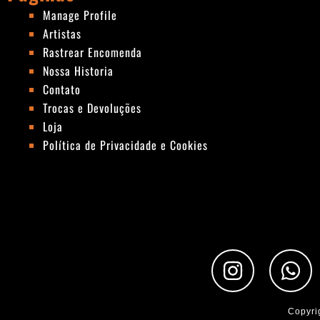
Manage Profile
Artistas
Rastrear Encomenda
Nossa Historia
Contato
Trocas e Devoluções
Loja
Política de Privacidade e Cookies
I
W
n
h
s
a
Copyri