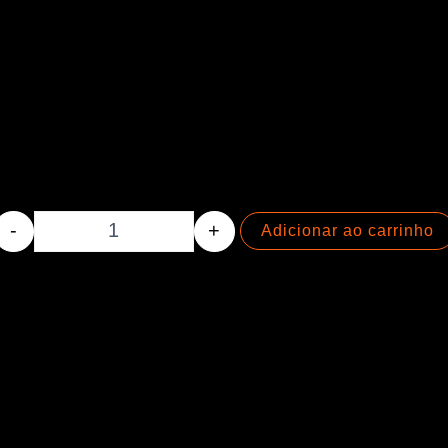
Palheta Zeus - 0.88mm - DELRIN quantidade
-
+
Adicionar ao carrinho