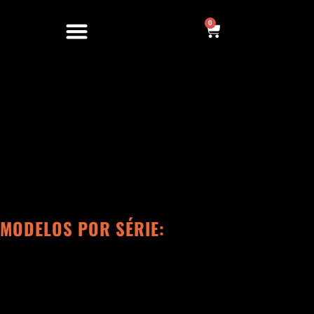
Ir
para
0
Cart
o
conteúdo
MODELOS POR SÉRIE: